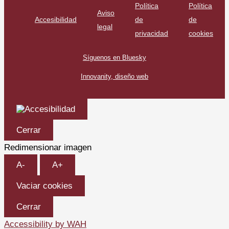
Política
Política
Aviso
Accesibilidad
de
de
legal
privacidad
cookies
Síguenos en Bluesky
Innovanity, diseño web
Cerrar
Redimensionar imagen
A-
A+
Vaciar cookies
Cerrar
Accessibility by WAH