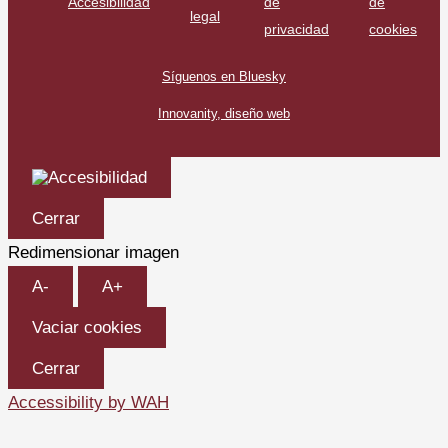
Accesibilidad
de
de
legal
privacidad
cookies
Síguenos en Bluesky
Innovanity, diseño web
Cerrar
Redimensionar imagen
A-
A+
Vaciar cookies
Cerrar
Accessibility by WAH