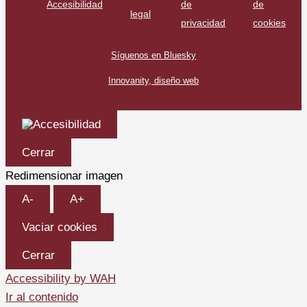
Accesibilidad
de
de
legal
privacidad
cookies
Síguenos en Bluesky
Innovanity, diseño web
Cerrar
Redimensionar imagen
A-
A+
Vaciar cookies
Cerrar
Accessibility by WAH
Ir al contenido