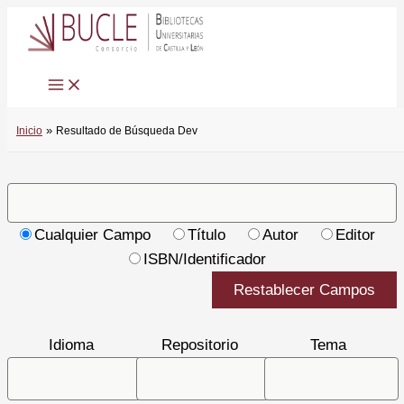
Ir
al
contenido
Inicio
Resultado de Búsqueda Dev
Cualquier Campo
Título
Autor
Editor
ISBN/Identificador
Restablecer Campos
Idioma
Repositorio
Tema